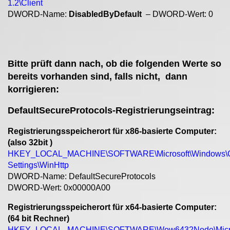
1.2\Client
DWORD-Name:
DisabledByDefault
– DWORD-Wert: 0
Bitte prüft dann nach, ob die folgenden Werte so
bereits vorhanden sind, falls nicht, dann
korrigieren:
DefaultSecureProtocols-Registrierungseintrag:
Registrierungsspeicherort für x86-basierte Computer:
(also 32bit )
HKEY_LOCAL_MACHINE\SOFTWARE\Microsoft\Windows\Curr
Settings\WinHttp
DWORD-Name: DefaultSecureProtocols
DWORD-Wert: 0x00000A00
Registrierungsspeicherort für x64-basierte Computer:
(64 bit Rechner)
HKEY_LOCAL_MACHINE\SOFTWARE\Wow6432Node\Microsoft