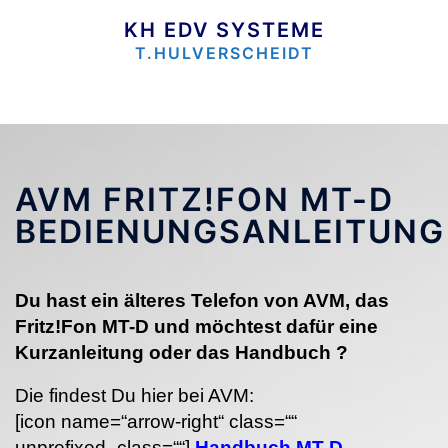
Zum
Inhalt
KH EDV SYSTEME
springen
T.HULVERSCHEIDT
AVM FRITZ!FON MT-D
BEDIENUNGSANLEITUNG
Du hast ein älteres Telefon von AVM, das
Fritz!Fon MT-D und möchtest dafür eine
Kurzanleitung
oder das Handbuch ?
Die findest Du hier bei AVM:
[icon name=“arrow-right“ class=““
unprefixed_class=““]
Handbuch MT-D